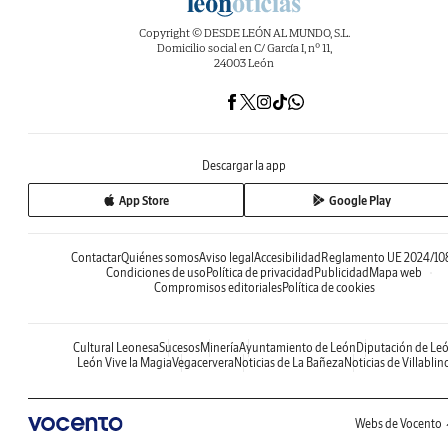
Copyright © DESDE LEÓN AL MUNDO, S.L.
Domicilio social en C/ García I, nº 11,
24003 León
Descargar la app
App Store
Google Play
Contactar
Quiénes somos
Aviso legal
Accesibilidad
Reglamento UE 2024/10
Condiciones de uso
Política de privacidad
Publicidad
Mapa web
Compromisos editoriales
Política de cookies
Cultural Leonesa
Sucesos
Minería
Ayuntamiento de León
Diputación de Le
León Vive la Magia
Vegacervera
Noticias de La Bañeza
Noticias de Villablin
Webs de Vocento