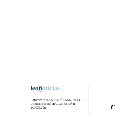
Copyright © DESDE LEÓN AL MUNDO, S.L.
Domicilio social en C/ García I, nº 11,
24003 León