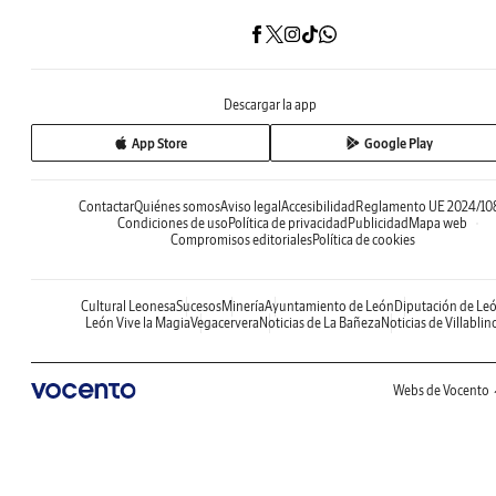
Descargar la app
App Store
Google Play
Contactar
Quiénes somos
Aviso legal
Accesibilidad
Reglamento UE 2024/10
Condiciones de uso
Política de privacidad
Publicidad
Mapa web
Compromisos editoriales
Política de cookies
Cultural Leonesa
Sucesos
Minería
Ayuntamiento de León
Diputación de Le
León Vive la Magia
Vegacervera
Noticias de La Bañeza
Noticias de Villablin
Webs de Vocento