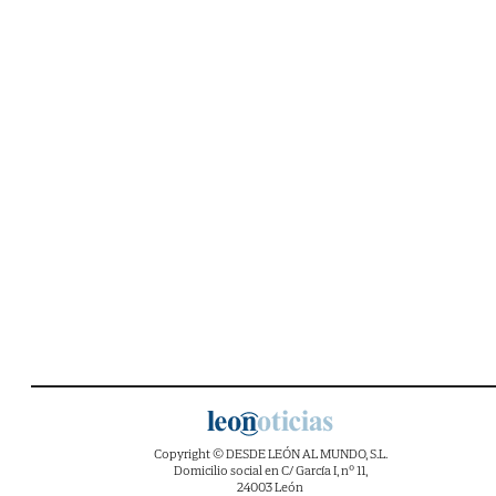
Copyright © DESDE LEÓN AL MUNDO, S.L.
Domicilio social en C/ García I, nº 11,
24003 León