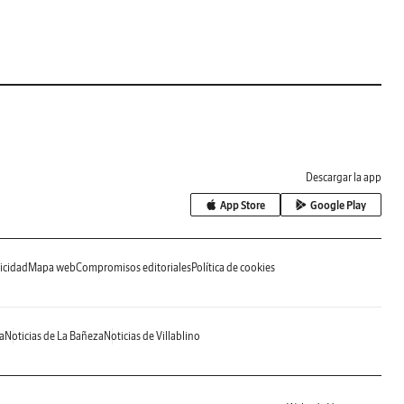
Descargar la app
App Store
Google Play
icidad
Mapa web
Compromisos editoriales
Política de cookies
a
Noticias de La Bañeza
Noticias de Villablino