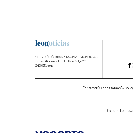
Copyright © DESDE LEÓN AL MUNDO, S.L.
Domicilio social en C/ García I, nº 11,
24003 León
Contactar
Quiénes somos
Aviso le
Cultural Leonesa