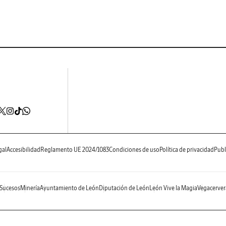
gal
Accesibilidad
Reglamento UE 2024/1083
Condiciones de uso
Política de privacidad
Publ
Sucesos
Minería
Ayuntamiento de León
Diputación de León
León Vive la Magia
Vegacerver