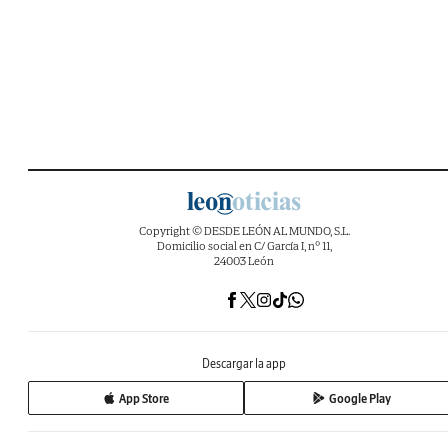
Copyright © DESDE LEÓN AL MUNDO, S.L.
Domicilio social en C/ García I, nº 11,
24003 León
Descargar la app
App Store
Google Play